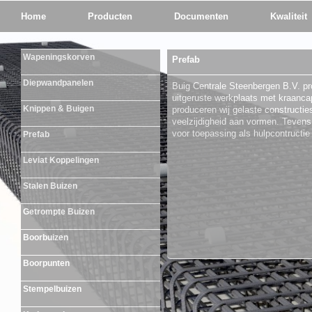
Home
Producten
Documenten
Kwaliteit
Wapeningskorven
Prefab
Diepwandpanelen
Buig Centrale Steenbergen B.V. pr
uitgeruste werkplaats met kraancap
Knippen & Buigen
produceren wij gelaste constructie
veelzijdigheid aan vormen. Tevens
voor toepassing als hulpcontructie 
Prefab
Leviat Koppelingen
Stalen Buizen
Getrompte Buizen
Boorbuizen
Boorpunten
Stempelbuizen