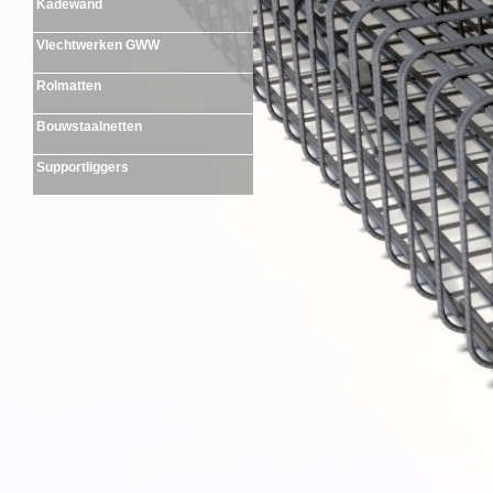
Kadewand
Vlechtwerken GWW
Rolmatten
Bouwstaalnetten
Supportliggers