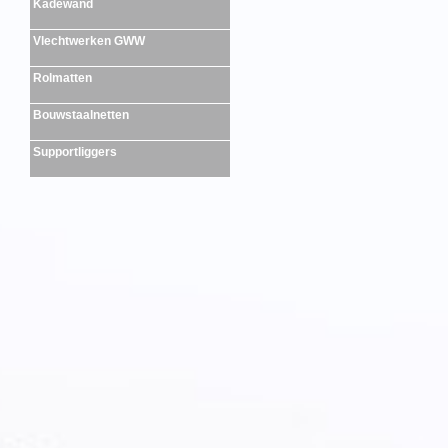
Kadewand
Vlechtwerken GWW
Rolmatten
Bouwstaalnetten
Supportliggers