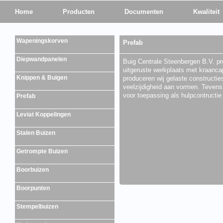
Home
Producten
Documenten
Kwaliteit
Wapeningskorven
Prefab
Diepwandpanelen
Buig Centrale Steenbergen B.V. pr
uitgeruste werkplaats met kraancap
Knippen & Buigen
produceren wij gelaste constructie
veelzijdigheid aan vormen. Tevens
voor toepassing als hulpcontructie 
Prefab
Leviat Koppelingen
Stalen Buizen
Getrompte Buizen
Boorbuizen
Boorpunten
Stempelbuizen