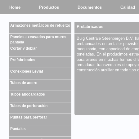
Home
Productos
Documentos
Calidad
Armazones metálicos de refuerzo
Prefabricados
Paneles excavados para muros
Buig Centrale Steenbergen B.V. h
pantalla
prefabricados en un taller provist
Cortar y doblar
maquinaria, con capacidad de carg
toneladas. En él producimos estr
para pilares en muchas formas di
Prefabricados
armaduras transversales de apoyo
construcción auxiliar en todo tipo d
Conexiones Leviat
Tubos de acero
Tubos abocardados
Tubos de perforación
Puntas para perforar
Puntales