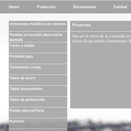
Home
Productos
Documentos
Calidad
Armazones metálicos de refuerzo
Productos
Paneles excavados para muros
Vea en el menú de la izquierda los
pantalla
ofrece Buigcentrale Steenbergen B
Cortar y doblar
Prefabricados
Conexiones Leviat
Tubos de acero
Tubos abocardados
Tubos de perforación
Puntas para perforar
Puntales