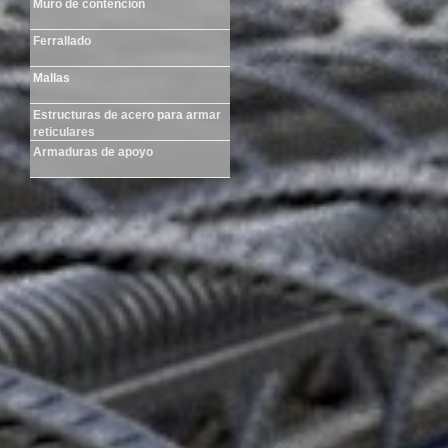
Muro de contención
Ferrallado
Mallas
Estructuras de acero para armar
reticulares
Armaduras de apoyo